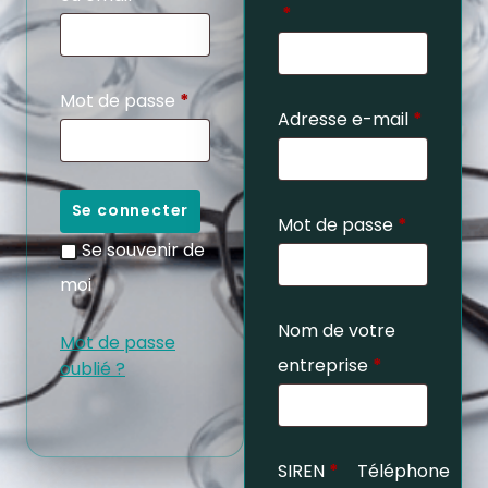
*
Mot de passe
*
Adresse e-mail
*
Se connecter
Mot de passe
*
Se souvenir de
moi
Nom de votre
Mot de passe
entreprise
*
oublié ?
SIREN
*
Téléphone