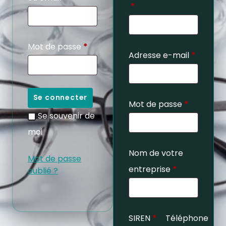
*
Mot de passe
*
Adresse e-mail
*
Se connecter
Mot de passe
*
Se souvenir de
moi
Nom de votre
Mot de passe
entreprise
*
oublié ?
SIREN
*
Téléphone