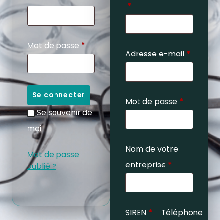
*
Mot de passe
*
Adresse e-mail
*
Se connecter
Mot de passe
*
Se souvenir de
moi
Nom de votre
Mot de passe
entreprise
*
oublié ?
SIREN
*
Téléphone