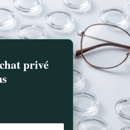
chat privé
ns