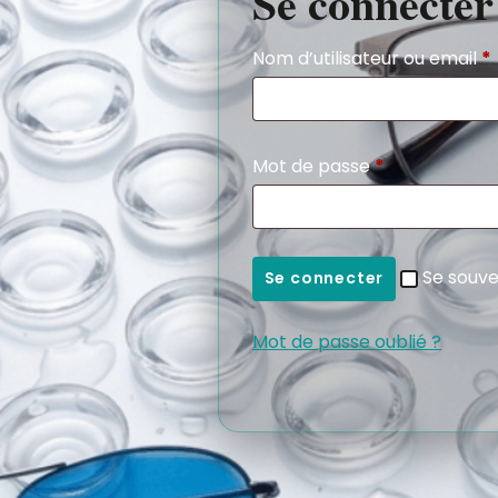
Se connecter
Nom d’utilisateur ou email
*
Mot de passe
*
Se souve
Se connecter
Mot de passe oublié ?