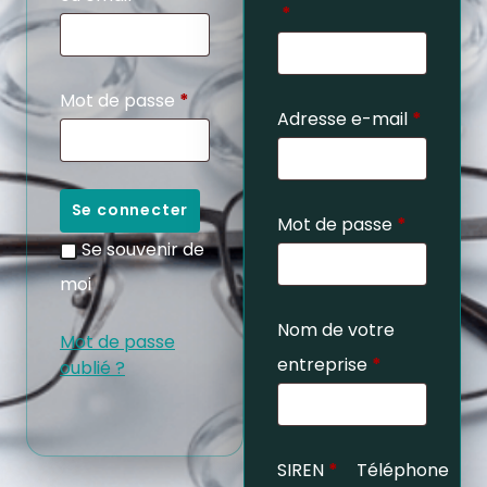
*
Mot de passe
*
Adresse e-mail
*
Se connecter
Mot de passe
*
Se souvenir de
moi
Nom de votre
Mot de passe
entreprise
*
oublié ?
SIREN
*
Téléphone