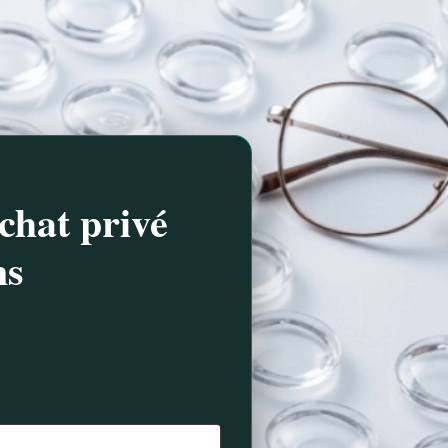
chat privé
ns