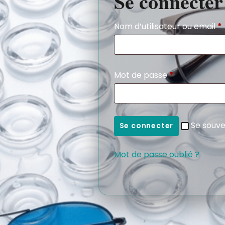
Se connecter
Nom d’utilisateur ou email
*
Mot de passe
*
Se souve
Se connecter
Mot de passe oublié ?