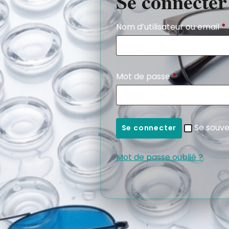
Se connecter
Nom d’utilisateur ou email
*
Mot de passe
*
Se souve
Se connecter
Mot de passe oublié ?