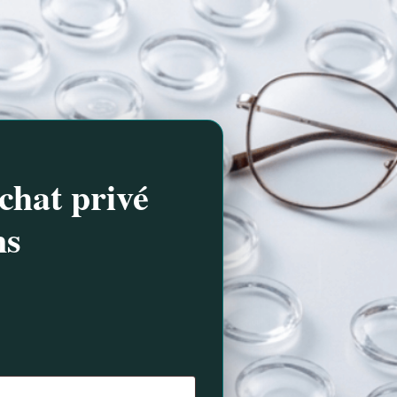
chat privé
ns