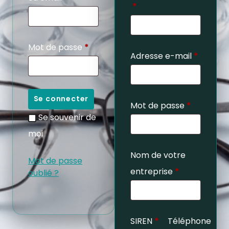
*
Mot de passe
*
Adresse e-mail
*
Se connecter
Mot de passe
*
Se souvenir de
moi
Nom de votre
Mot de passe
entreprise
*
oublié ?
SIREN
*
Téléphone