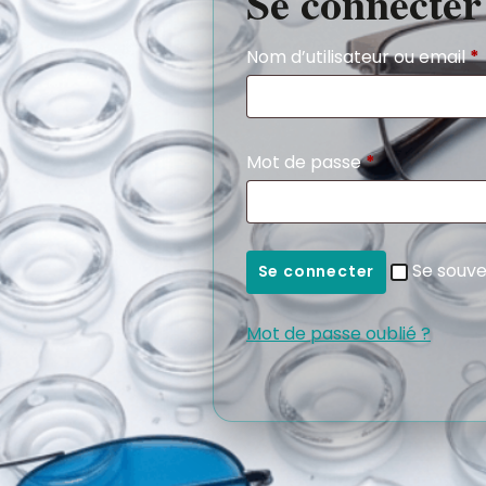
Se connecter
Nom d’utilisateur ou email
*
Mot de passe
*
Se souve
Se connecter
Mot de passe oublié ?