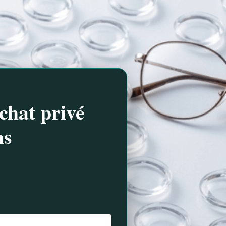
chat privé
ns