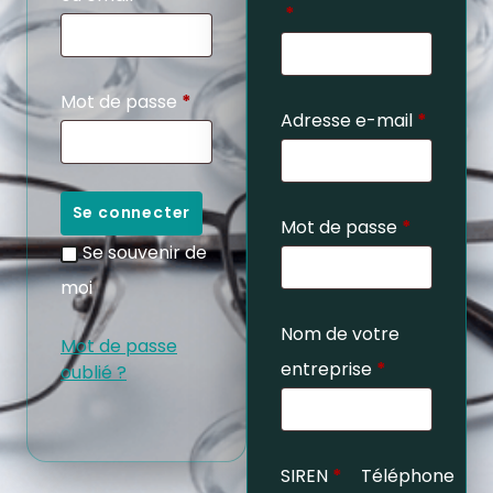
*
Mot de passe
*
Adresse e-mail
*
Se connecter
Mot de passe
*
Se souvenir de
moi
Nom de votre
Mot de passe
entreprise
*
oublié ?
SIREN
*
Téléphone