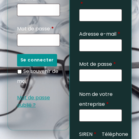
*
Mot de passe
*
Adresse e-mail
*
Se connecter
Mot de passe
*
Se souvenir de
moi
Nom de votre
Mot de passe
entreprise
*
oublié ?
SIREN
*
Téléphone