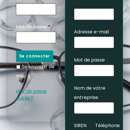
*
Mot de passe
*
Adresse e-mail
*
Se connecter
Mot de passe
*
Se souvenir de
moi
Nom de votre
Mot de passe
entreprise
*
oublié ?
SIREN
*
Téléphone