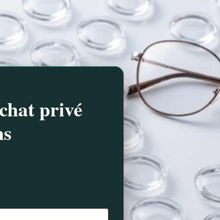
chat privé
ns