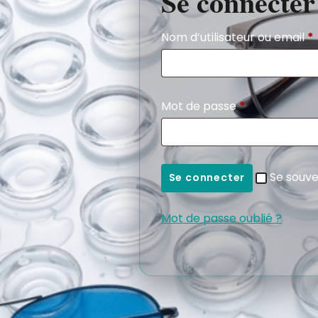
Se connecter
Nom d’utilisateur ou email
*
Mot de passe
*
Se souve
Se connecter
Mot de passe oublié ?