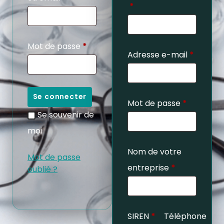
*
Mot de passe
*
Adresse e-mail
*
Se connecter
Mot de passe
*
Se souvenir de
moi
Nom de votre
Mot de passe
entreprise
*
oublié ?
SIREN
*
Téléphone