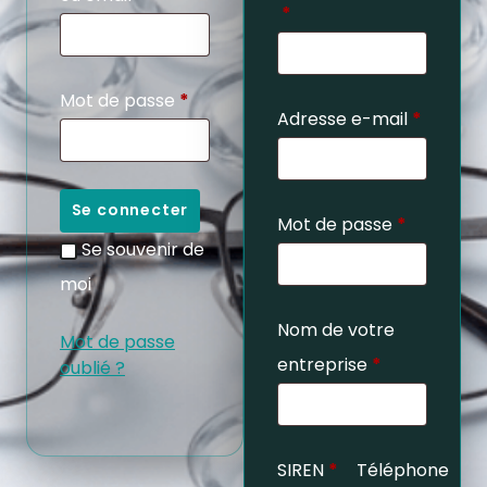
*
Mot de passe
*
Adresse e-mail
*
Se connecter
Mot de passe
*
Se souvenir de
moi
Nom de votre
Mot de passe
entreprise
*
oublié ?
SIREN
*
Téléphone