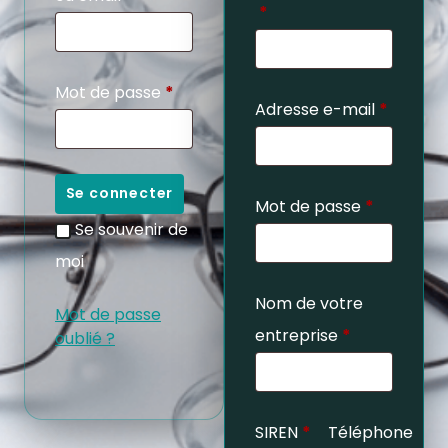
*
Mot de passe
*
Adresse e-mail
*
Se connecter
Mot de passe
*
Se souvenir de
moi
Nom de votre
Mot de passe
entreprise
*
oublié ?
SIREN
*
Téléphone