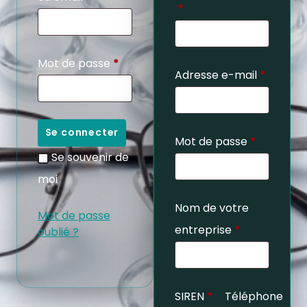
*
Mot de passe
*
Adresse e-mail
*
Se connecter
Mot de passe
*
Se souvenir de
moi
Nom de votre
Mot de passe
entreprise
*
oublié ?
SIREN
*
Téléphone