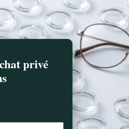
chat privé
ns