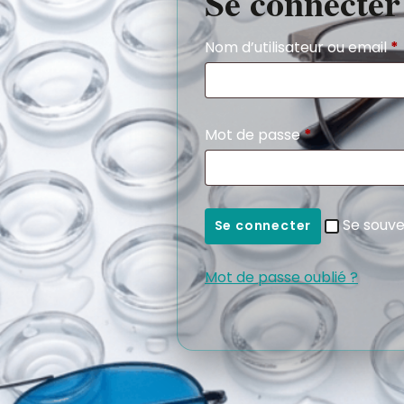
Se connecter
Nom d’utilisateur ou email
*
Mot de passe
*
Se souve
Se connecter
Mot de passe oublié ?