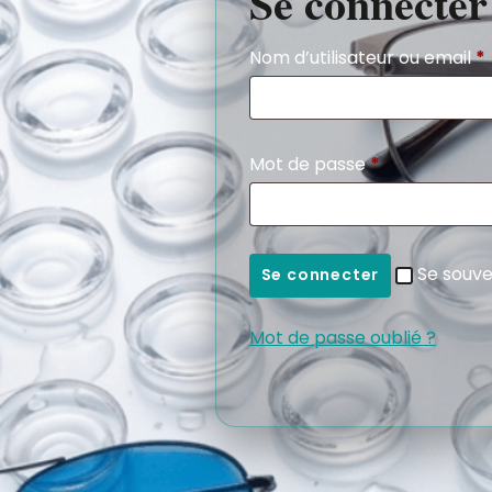
Se connecter
Nom d’utilisateur ou email
*
Mot de passe
*
Se souve
Se connecter
Mot de passe oublié ?