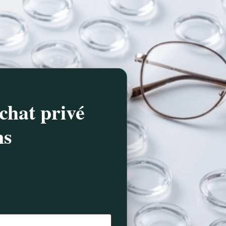
chat privé
ns