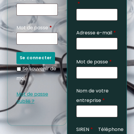
*
Mot de passe
*
Adresse e-mail
*
Se connecter
Mot de passe
*
Se souvenir de
moi
Nom de votre
Mot de passe
entreprise
*
oublié ?
SIREN
*
Téléphone