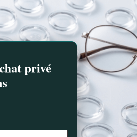
chat privé
ns