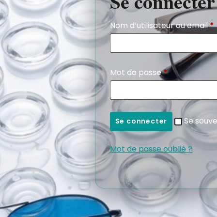
Se connecter
Nom d’utilisateur ou email
*
Mot de passe
*
Se souve
Se connecter
Mot de passe oublié ?