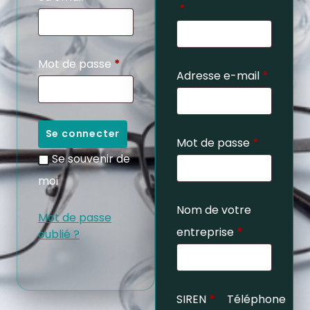
*
Mot de passe
*
Adresse e-mail
*
Se connecter
Mot de passe
*
Se souvenir de
moi
Nom de votre
Mot de passe
entreprise
*
oublié ?
SIREN
*
Téléphone